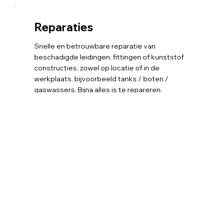
Reparaties
Snelle en betrouwbare reparatie van
beschadigde leidingen, fittingen of kunststof
constructies, zowel op locatie of in de
werkplaats. bijvoorbeeld tanks / boten /
gaswassers. Bijna alles is te repareren.
Inspecties / Advies
We doen ook inspecties en vele andere
oplossingen voor jou bedrijf. Vraag zeker naar
de mogelijkheden.